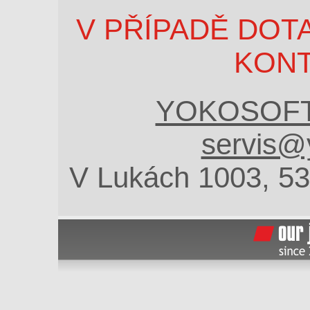
V PŘÍPADĚ DOT
KON
YOKOSOFT 
servis@
V Lukách 1003, 5