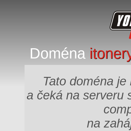
Doména
itoner
Tato doména je 
a čeká na serveru
comp
na zahá